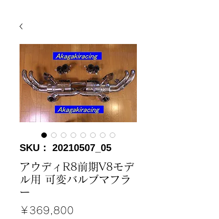
SKU： 20210507_05
アウディR8前期V8モデ
ル用 可変バルブマフラ
ー
価
￥369,800