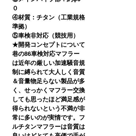
０
④材質：チタン（工業規格
準拠）
⑤車検非対応（競技用）
★開発コンセプトについて
巷の86車検対応マフラー
は近年の厳しい加速騒音規
制に縛られて大人しく音質
＆音量物足らない製品が多
く、せっかくマフラー交換
しても思ったほど満足感が
得られないという不満が非
常に多いのが実情です。フ
ルチタンマフラーは音質は
良いけどとても高価で手が