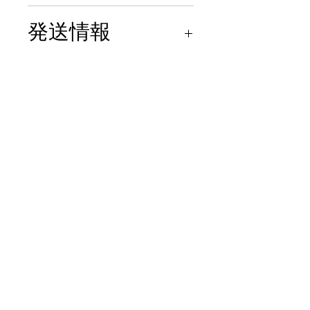
商品の品質には十分注意を
発送情報
払って管理＆検査しており
ますが万が一瑕疵があった
製作完成後 ヤマト便で発
場合は商品は新品状態でし
送 元払い
たら返品対応します。取付
等の作業に関わる費用等は
弊社では負担できませんの
でご了承ください。