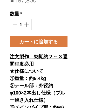
価
￥187,800
格
数量
*
カートに追加する
注文製作 納期約２～３週
間程度必用
★仕様について
①重量：約5.4kg
②テール部：外径約
φ100×2本出し仕様（ブル
ー焼き入れ仕様）
③メインパイプ部：約φ6