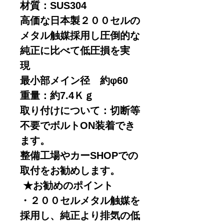
材質：SUS304
高価な日本製２００セルの
メタル触媒採用し圧倒的な
純正に比べて低圧損を実
現
最小部メイン径 約φ60
重量：約7.4Ｋｇ
取り付けについて：切断等
不要でボルトON装着でき
ます。
整備工場やカーSHOPでの
取付をお勧めします。
★お勧めのポイント
・２００セルメタル触媒を
採用し、純正より排気の低