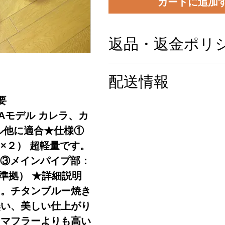
カートに追加
返品・返金ポリ
商品の品質には十分注意
配送情報
＆検査しておりますが万
要
った場合は商品は新品状
ヤマトで発送（送料無料
N/Aモデル カレラ、カ
品対応します。取付等の
ル他に適合★仕様①
費用等は弊社では負担で
×２） 超軽量です。
ご了承ください。
様③メインパイプ部：
準拠） ★詳細説明
た。チタンブルー焼き
無い、美しい仕上がり
ンマフラーよりも高い