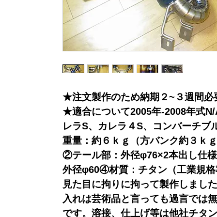
★注文製作のため納期２~３週間必
★適合について2005年-2008年式
レラS、カレラ４S、コンバーチブ
重量：約６ｋｇ（方バンク約３ｋｇ
②テール部：外径φ76×2本出し仕
外径φ60④材質：チタン（工業規格
見た目に拘りに拘って製作しまし
入れは芸術品と言っても過言では
です。溶接、仕上げ等は他社チタ