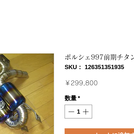
ポルシェ997前期チタ
SKU： 126351351935
価
￥299,800
格
数量
*