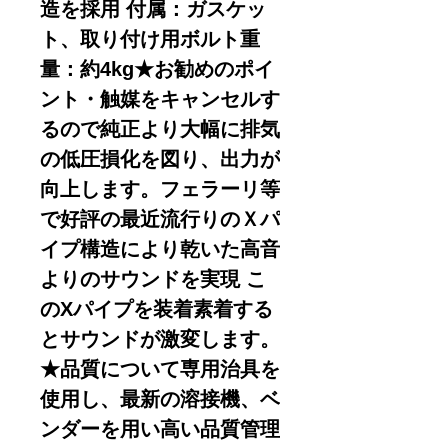
造を採用 付属：ガスケッ
ト、取り付け用ボルト重
量：約4kg★お勧めのポイ
ント・触媒をキャンセルす
るので純正より大幅に排気
の低圧損化を図り、出力が
向上します。フェラーリ等
で好評の最近流行りのＸパ
イプ構造により乾いた高音
よりのサウンドを実現 こ
のXパイプを装着素着する
とサウンドが激変します。
★品質について専用治具を
使用し、最新の溶接機、ベ
ンダーを用い高い品質管理