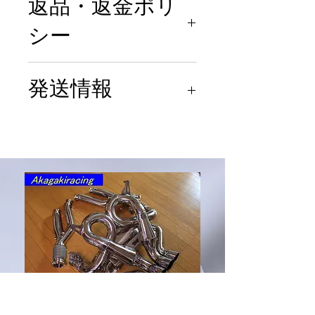
返品・返金ポリ
シー
商品の品質には十分注意を
発送情報
払って管理＆検査しており
ますが万が一瑕疵があった
ヤマト宅急便 元払い
場合は商品は新品状態でし
たら返品対応します。取付
等の作業に関わる費用等は
弊社では負担できませんの
でご了承ください。