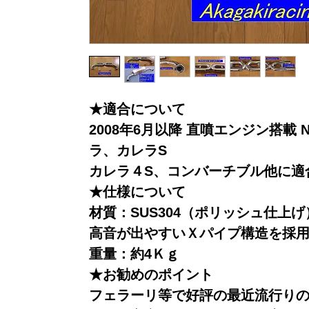
★適合について
2008年6月以降 直噴エンジン搭載 
ラ、カレラS
カレラ４S、コンバーチブル他に適
★仕様について
材質：SUS304（ポリッシュ仕上げ
高音が出やすいＸパイプ構造を採
重量：約4Ｋｇ
★お勧めのポイント
フェラーリ等で好評の最近流行り