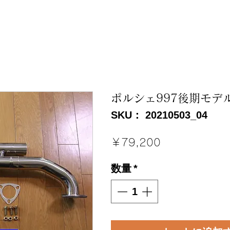
ポルシェ997後期モデ
SKU： 20210503_04
価
￥79,200
格
数量
*