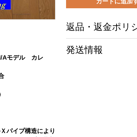
カートに追加
返品・返金ポリ
商品の品質には十分注意
発送情報
＆検査しておりますが万
N/Aモデル カレ
った場合は商品は新品状
ヤマト宅急便 元払い
品対応します。取付等の
合
費用等は弊社では負担で
ご了承ください。
）
用
のＸパイプ構造により