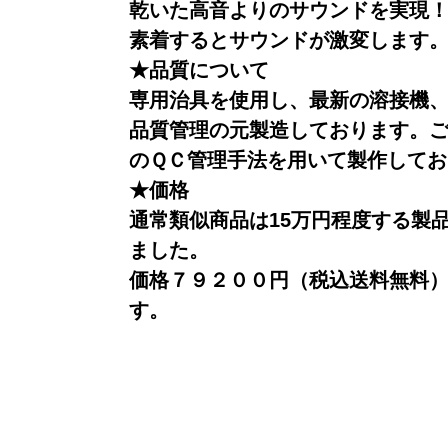
乾いた高音よりのサウンドを実現！
素着するとサウンドが激変します
★品質について
専用治具を使用し、最新の溶接機
品質管理の元製造しております。
のＱＣ管理手法を用いて製作して
★価格
通常類似商品は15万円程度する製
ました。
価格７９２００円（税込送料無料
す。