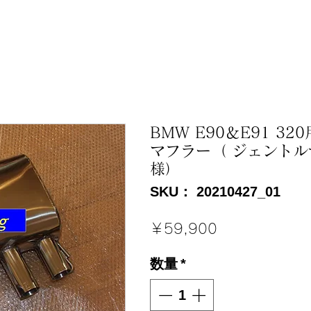
BMW E90＆E91 3
マフラー（ ジェント
様）
SKU： 20210427_01
価
￥59,900
格
数量
*