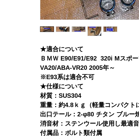
★適合について
ＢＭＷ E90/E91/E92 320i Mスポ
VA20/ABA-VR20 2005年～
※E93系は適合不可
★仕様について
材質：SUS304
重量：約4.8ｋｇ（軽量コンパクト
出口テール：2-φ80 チタン ブル
消音材：ステンウール使用し最適
付属品：ボルト類付属