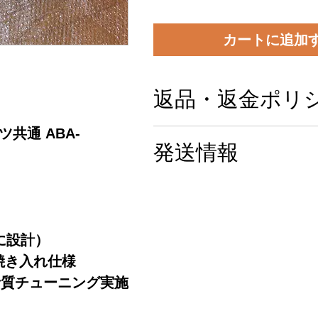
カートに追加
返品・返金ポリ
ーツ共通 ABA-
商品の品質には十分注意
発送情報
＆検査しておりますが万
った場合は商品は新品状
ヤマト宅急便元払い
品対応します。取付等の
費用等は弊社では負担で
に設計）
ご了承ください。
ー焼き入れ仕様
音質チューニング実施