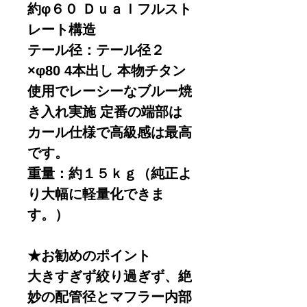
約φ６０ Ｄｕａｌフルスト
レート構造
テール径：テール径２
×φ80 4本出し 本物チタン
使用でレーシーなブルー焼
き入れ実施 定番の端部は
カール仕様で高級感は最高
です。
重量：約１５ｋｇ（純正よ
り大幅に軽量化できま
す。）
★お勧めのポイント
大きすぎず絞り過ぎず、絶
妙の配管径とマフラー内部